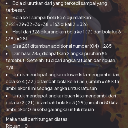
Bola di urutkan dari yang terkecil sampai yang
terbesar.
Bola ke 1 sampai bola ke 6 dijumlahkan
7+21+29+32+36+38 = 163 di kali 2 = 326
Hasil dari 326 dikurangkan bola ke 1 ( 7 ) dan bola ke 6
( 38 ) = 281
Sisa 281 ditambah additional number (04) = 285
Dari hasil 285, didapatkan 2 angka puluhan 85
tersebut. Setelah itu dicari angka ratusan dan ribuan
nya.
Untuk mendapat angka ratusan kita mengambil dari
bola ke 4 ( 32 ) ditambah bola ke 5 ( 36 ) jumlah = 68 kita
ambil ekor 8 ini sebagai angka untuk ratusan
Untuk mendapat angka ribuan kita mengambil dari
bola ke 2 ( 21 ) ditambah bola ke 3 ( 29 ) jumlah = 50 kita
ambil ekor 0 ini sebagai angka untuk ribuan
Maka hasil perhitungan diatas:
Ribuan = 0