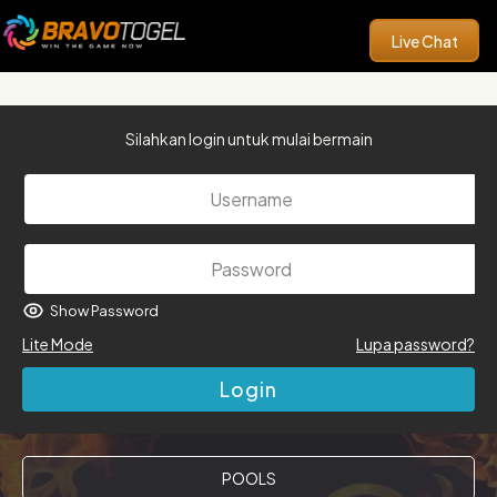
Live Chat
Silahkan login untuk mulai bermain
Show Password
Lite Mode
Lupa password?
Login
POOLS